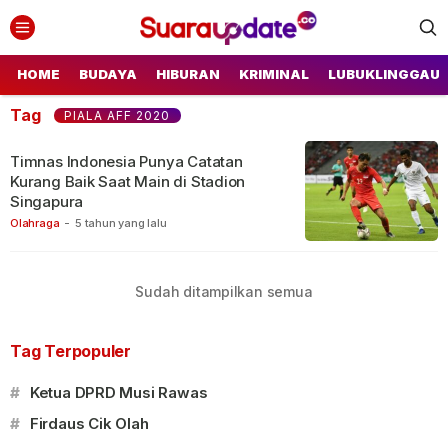
Suara Update
Suara Update
HOME
BUDAYA
HIBURAN
KRIMINAL
LUBUKLINGGAU
Tag
PIALA AFF 2020
Timnas Indonesia Punya Catatan
Kurang Baik Saat Main di Stadion
Singapura
Olahraga
-
5 tahun yang lalu
Sudah ditampilkan semua
Tag Terpopuler
#
Ketua DPRD Musi Rawas
#
Firdaus Cik Olah