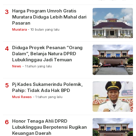
Harga Program Umroh Gratis
3
Muratara Diduga Lebih Mahal dari
Pasaran
Muratara
-
10 bulan yang lalu
Diduga Proyek Pesanan “Orang
4
Dalam”, Belanja Natura DPRD
Lubuklinggau Jadi Temuan
News
-
1 tahun yang lalu
Pj Kades Sukamerindu Polemik,
5
Pahip: Tidak Ada Hak BPD
Musi Rawas
-
1 tahun yang lalu
Honor Tenaga Ahli DPRD
6
Lubuklinggau Berpotensi Rugikan
Keuangan Daerah