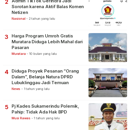
Admin TikTok Gerindra Jadi
2
Sorotan karena Aktif Balas Komen
Netizen
Nasional
-
2 tahun yang lalu
Harga Program Umroh Gratis
3
Muratara Diduga Lebih Mahal dari
Pasaran
Muratara
-
10 bulan yang lalu
Diduga Proyek Pesanan “Orang
4
Dalam”, Belanja Natura DPRD
Lubuklinggau Jadi Temuan
News
-
1 tahun yang lalu
Pj Kades Sukamerindu Polemik,
5
Pahip: Tidak Ada Hak BPD
Musi Rawas
-
1 tahun yang lalu