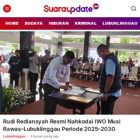
Suara Update
Suara Update
HOME
BUDAYA
HIBURAN
KRIMINAL
LUBUKLINGGAU
Rudi Rediansyah Resmi Nahkodai IWO Musi
Rawas–Lubuklinggau Periode 2025–2030
Lubuklinggau
-
4 bulan yang lalu