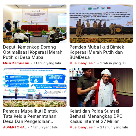
Deputi Kemenkop Dorong
Pemdes Muba Ikuti Bimtek
Optimalisasi Koperasi Merah
Koperasi Merah Putih dan
Putih di Desa Muba
BUMDesa
Musi Banyuasin
-
1 tahun yang lalu
Musi Banyuasin
-
1 tahun yang lalu
Pemdes Muba Ikuti Bimtek
Kejati dan Polda Sumsel
Tata Kelola Pemerintahan
Berhasil Menangkap DPO
Desa Dan Pengelolaan
Kasus Internet 27 Miliar
Aplikasi Siskeudes V 2.0.7
ADVERTORIAL
-
1 tahun yang lalu
Musi Banyuasin
-
2 tahun yang lalu